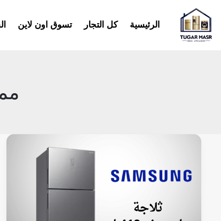
خطي
لى
الرئيسية
كل التجار
تسوق اون لاين
ال
لمحتوى
ممي
ثلاجة
سامسونج
419
لتر
نوفروست:
المميزات