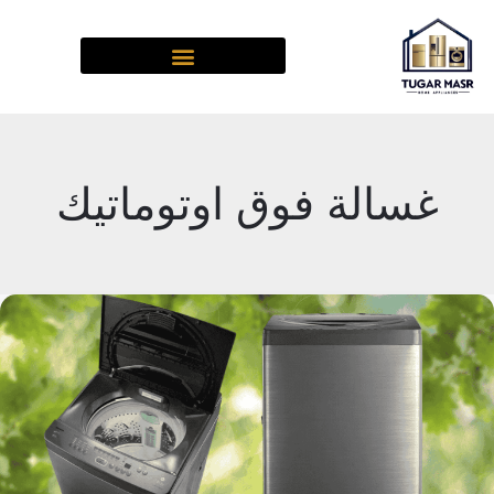
خطي
لى
لمحتوى
غسالة فوق اوتوماتيك
مميزات
وعيوب
غسالة
فوق
أوتوماتيك
توشيبا
10