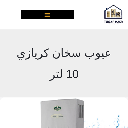
خطي
لى
لمحتوى
عيوب سخان كريازي
10 لتر
عيوب
سخان
غاز
10