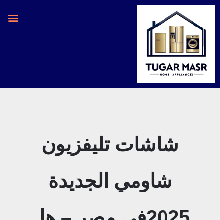
خطي
لى
لمحتوى
شاشات تليفزيون
شاومي الجديدة
2025في مصر – هل