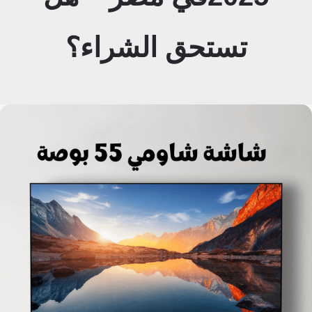
تستحق الشراء؟
شاشات
تليفزيون
شاومي
الجديدة
2025في
مصر
–
هل
تستحق
الشراء؟