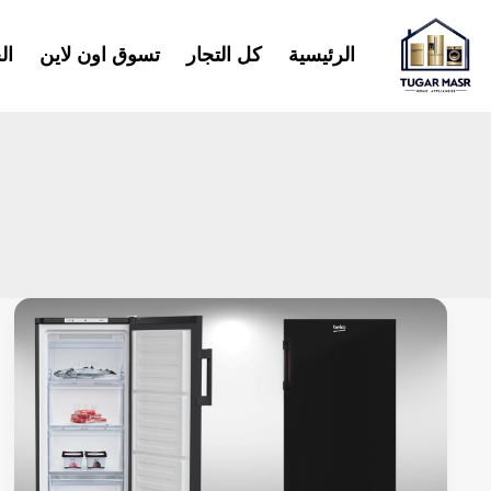
خطي
لى
الرئيسية
كل التجار
تسوق اون لاين
ال
لمحتوى
ديب
فريزر
بيكو
5,6,7,8
درج:
المميزات