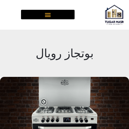
خطي
لى
لمحتوى
بوتجاز رويال
بوتجاز
رويال
ماستر
شيف
برو:
دليلك
الشامل