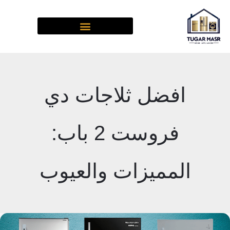
خطي
لى
لمحتوى
افضل ثلاجات دي
فروست 2 باب:
المميزات والعيوب
افضل