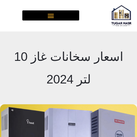
خطي
لى
لمحتوى
اسعار سخانات غاز 10
لتر 2024
أفضل
سخانات
غاز
10