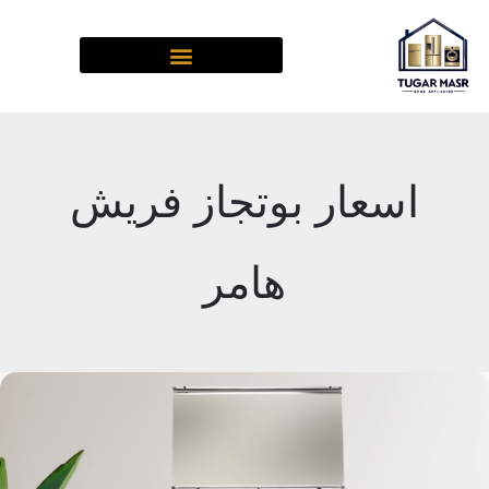
خطي
لى
لمحتوى
اسعار بوتجاز فريش
هامر
بوتاجاز
فريش
هامر
هيدروليك