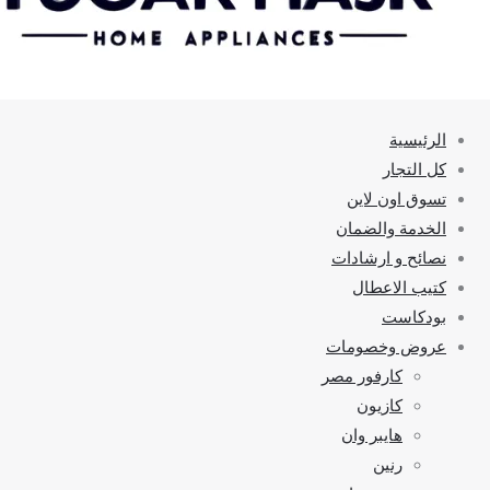
الرئيسية
كل التجار
تسوق اون لاين
الخدمة والضمان
نصائح و ارشادات
كتيب الاعطال
بودكاست
عروض وخصومات
كارفور مصر
كازيون
هايبر وان
رنين