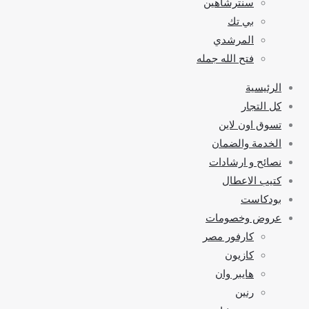
سنترشاهين
بي تك
المرشدي
فتح الله جمله
الرئيسية
كل التجار
تسوق اون لاين
الخدمة والضمان
نصائح و ارشادات
كتيب الاعطال
بودكاست
عروض وخصومات
كارفور مصر
كازيون
هايبر وان
رنين