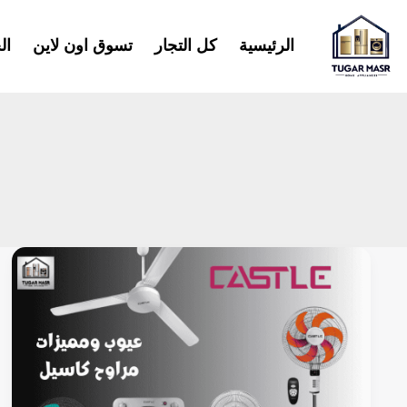
خطي
لى
الرئيسية
كل التجار
تسوق اون لاين
ال
لمحتوى
عيوب
ومميزات
مراوح
كاسيل
2025:
فئة