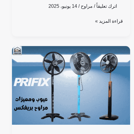
اترك تعليقاً
/
مراوح
/
14 يونيو، 2025
قراءة المزيد »
عيوب
ومميزات
مراوح
بريفكس2025:
الموديلات
والاسعار
وهل
تستحق
الشراء؟