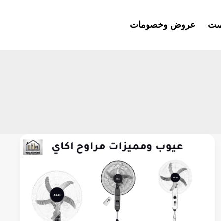
ست
عروض وخصومات
عيوب
ومميزات
مراوح
اكاي
2025:هل
هي