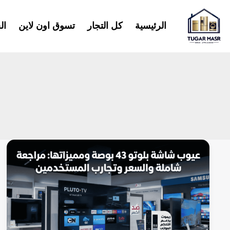
خطي
لى
الرئيسية
كل التجار
تسوق اون لاين
ال
لمحتوى
عيوب
شاشة
بلوتو
43
بوصة ومميزاتها
: