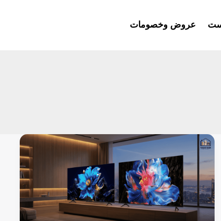
ست
عروض وخصومات
عيوب
ومميزات
شاشة
55
بوصة
TCL