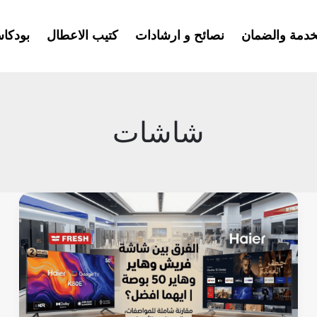
خدمة والضمان
نصائح و ارشادات
كتيب الاعطال
بودكا
شاشات
الفرق
بين
شاشة
فريش
وهاير
50