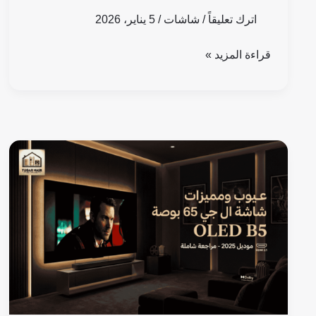
اترك تعليقاً
/
شاشات
/
5 يناير، 2026
قراءة المزيد »
عيوب
ومميزات
شاشة
ال
جي
65
بوصة
OLED
B5