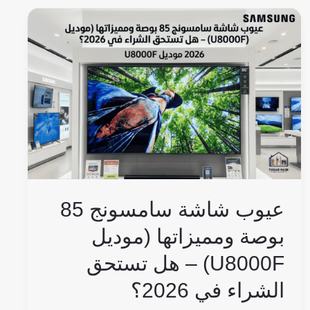
عيوب
شاشة
سامسونج
85
بوصة
ومميزاتها
(موديل
U8000F)
–
هل
عيوب شاشة سامسونج 85
تستحق
بوصة ومميزاتها (موديل
الشراء
U8000F) – هل تستحق
في
2026؟
الشراء في 2026؟