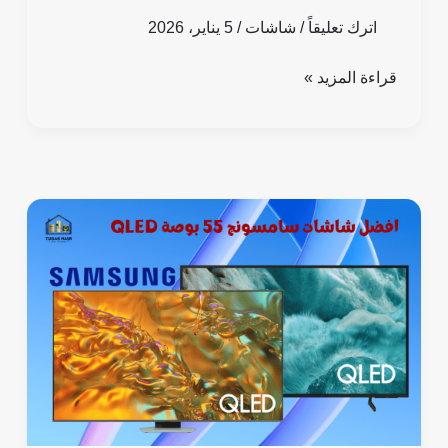
اترك تعليقاً
/
شاشات
/
5 يناير، 2026
قراءة المزيد »
افضل
شاشات
سامسونج
55
بوصة
QLED:
مميزات
وعيوب
واسعار