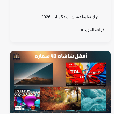
اترك تعليقاً
/
شاشات
/
5 يناير، 2026
قراءة المزيد »
أفضل
5
شاشات
43
بوصة
سمارت
في
مصر
2026