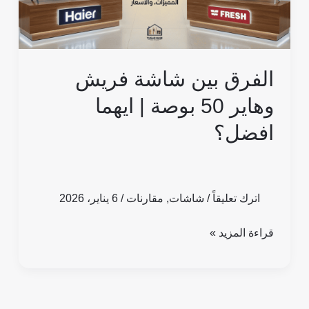
بوصة
|
ايهما
افضل؟
الفرق بين شاشة فريش
وهاير 50 بوصة | ايهما
افضل؟
اترك تعليقاً
/
شاشات
,
مقارنات
/
6 يناير، 2026
قراءة المزيد »