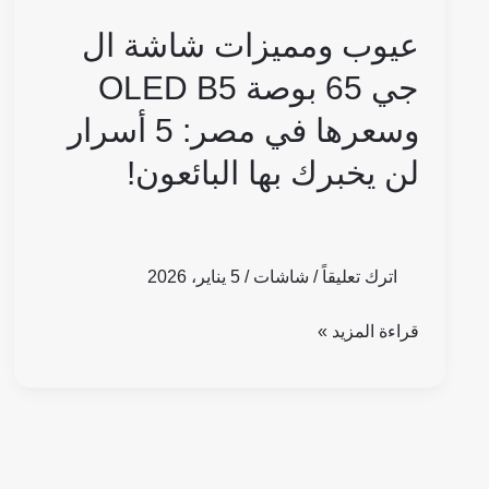
وسعرها
عيوب ومميزات شاشة ال
في
جي 65 بوصة OLED B5
مصر:
وسعرها في مصر: 5 أسرار
5
أسرار
لن يخبرك بها البائعون!
لن
يخبرك
بها
اترك تعليقاً
/
شاشات
/
5 يناير، 2026
البائعون!
قراءة المزيد »