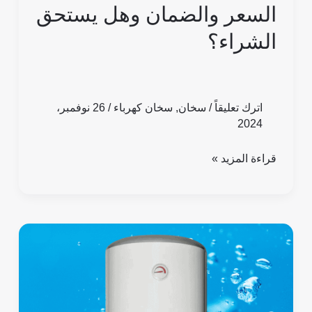
السعر والضمان وهل يستحق
الشراء؟
اترك تعليقاً
/
سخان
,
سخان كهرباء
/
26 نوفمبر،
2024
قراءة المزيد »
عيوب
سخان
كهرباء
وايت