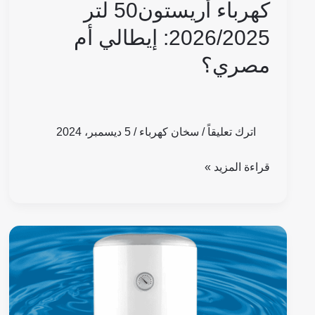
كهرباء أريستون50 لتر
2026/2025: إيطالي أم
مصري؟
اترك تعليقاً
/
سخان كهرباء
/
5 ديسمبر، 2024
قراءة المزيد »
عيوب
ومميزات
سخان
كهرباء