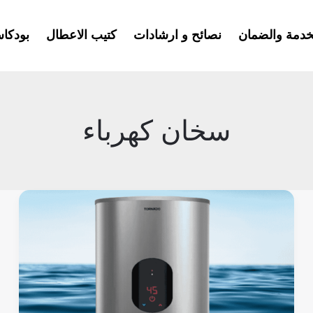
خدمة والضمان
نصائح و ارشادات
كتيب الاعطال
بودكا
سخان كهرباء
عيوب
ومميزات
سخان
تورنيدو
كهرباء
–