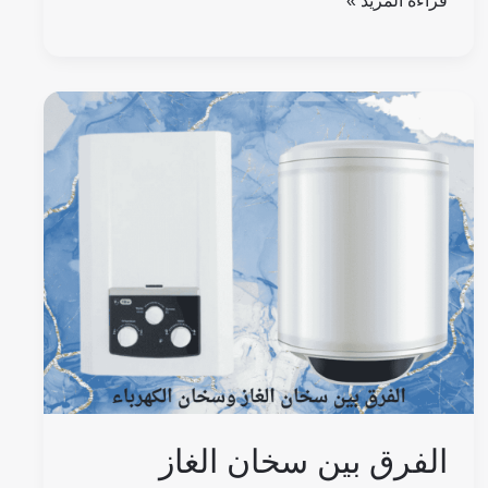
قراءة المزيد »
الفرق
بين
سخان
الغاز
وسخان
الكهرباء:
المميزات
والعيوب
وأيهما
أفضل؟
الفرق بين سخان الغاز