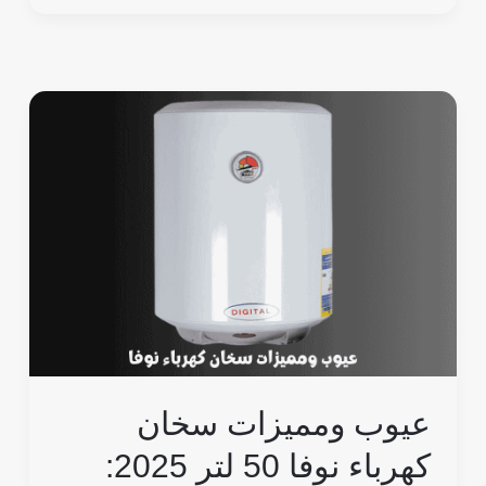
عيوب
ومميزات
سخان
كهرباء
نوفا
50
لتر
2025:
السعر
والضمان
عيوب ومميزات سخان
وهل
يستحق
كهرباء نوفا 50 لتر 2025:
الشراء؟