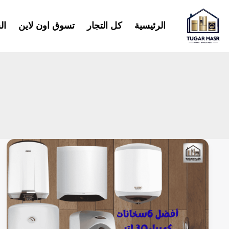
خطي
لى
الرئيسية
كل التجار
تسوق اون لاين
ال
لمحتوى
أفضل
6
سخانات
كهرباء
30
لتر