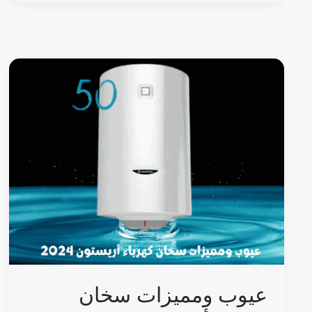
عيوب
ومميزات
سخان
كهرباء
أريستون50
لتر
2026/2025:
إيطالي
أم
مصري؟
عيوب ومميزات سخان