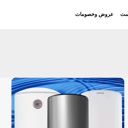
ست
عروض وخصومات
عيوب
سخان
فريش
كهرباء
50
لترومميزاته2026/2025:الأنواع