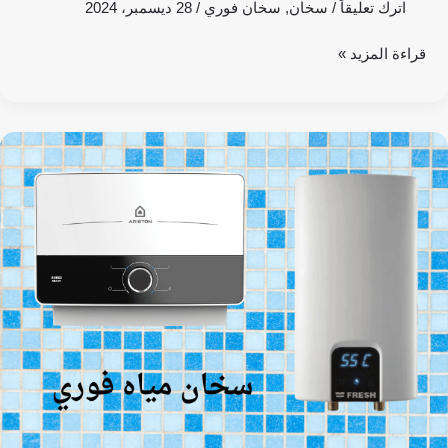
اترك تعليقاً
/
سخان
,
سخان فوري
/
28 ديسمبر، 2024
قراءة المزيد »
أفضل
سخان
مياه
فوري:
المميزات
والعيوب
والأسعار