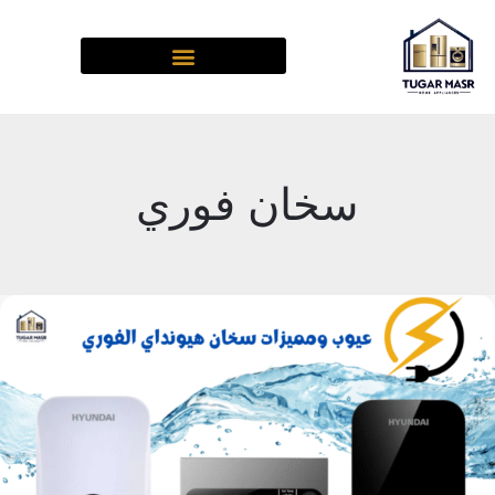
خطي
لى
لمحتوى
سخان فوري
عيوب
ومميزات
سخانات
هيونداي
الفورية:2026/2025