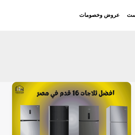
ست
عروض وخصومات
افضل
ثلاجات
16
قدم
في
مصر