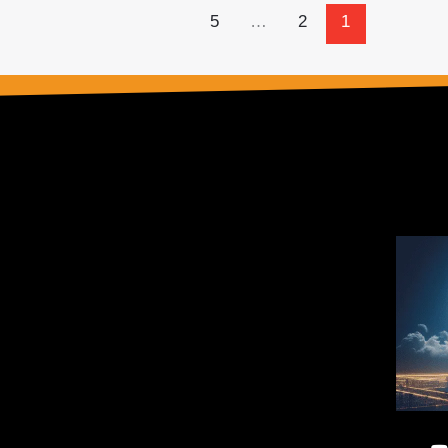
5
…
2
1