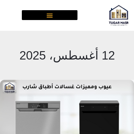
خطي
لى
لمحتوى
12 أغسطس، 2025
عيوب
ومميزات
غسالات
أطباق
شارب:
كل
اللي