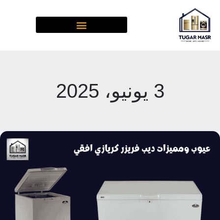
خطي
لى
لمحتوى
3 يونيو، 2025
عيوب
ومميزات
ديب
فريزر
كريازي
افقي
2025: