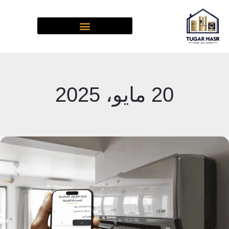
خطي
لى
لمحتوى
20 مايو، 2025
أفضل
أداة
لحساب
قدرة
التكييف
المناسبة
لمساحة