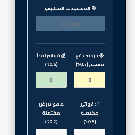
🎯 المستهدف المطلوب
🌟 فواتير دفع
💰 فواتير نقداً
مسبق (0.7%)
(0.6%)
✅ فواتير
⏳ فواتير غير
مكتملة
مكتملة
(0.2%)
(0.5%)