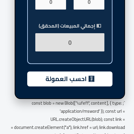
💵 إجمالي المبيعات (المحقق)
🧮 احسب العمولة
`; const blob = new Blob(['\ufeff', content], { type:
'application/msword' }); const url =
URL.createObjectURL(blob); const link =
document.createElement("a"); link.href = url; link.download =